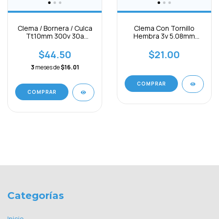
Clema / Bornera / Culca
Clema Con Tornillo
Tt10mm 300v 30a
Hembra 3v 5.08mm
Negra 6vias
300v 10a Cal.12 -24awg
$44.50
$21.00
3
meses de
$16.01
COMPRAR
Categorías
Inicio