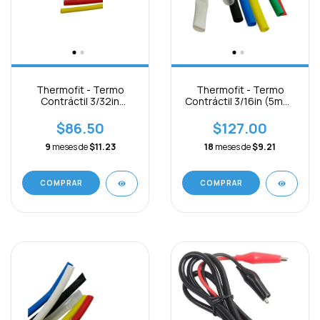
Thermofit - Termo
Thermofit - Termo
Contráctil 3/32in
Contráctil 3/16in (5mm)
(2.5mm) 7 Mts Variados
7 Mts Variados
$86.50
$127.00
9
meses de
$11.23
18
meses de
$9.21