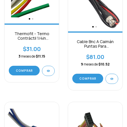
Thermofit - Termo
Contráctil 1/4in
Cable Bnc A Caimán
(6.35mm) 7 Mts
Puntas Para
Variados
$31.00
Osciloscopio
$81.00
3
meses de
$11.15
9
meses de
$10.52