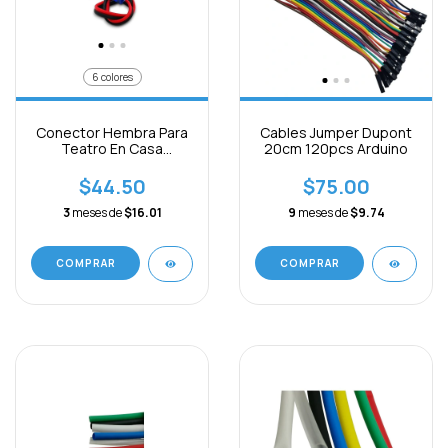
6 colores
Conector Hembra Para
Cables Jumper Dupont
Teatro En Casa
20cm 120pcs Arduino
Samsung
$44.50
$75.00
3
meses de
$16.01
9
meses de
$9.74
COMPRAR
COMPRAR