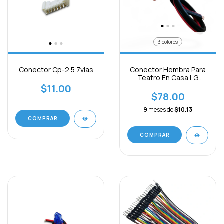
3 colores
Conector Cp-2.5 7vias
Conector Hembra Para
Teatro En Casa LG
Paquete 2pcs
$11.00
$78.00
9
meses de
$10.13
COMPRAR
COMPRAR