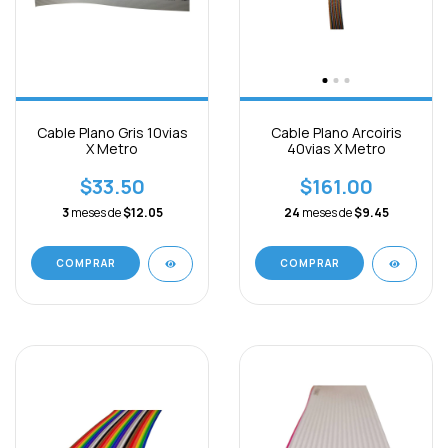
Cable Plano Gris 10vias
Cable Plano Arcoiris
X Metro
40vias X Metro
$33.50
$161.00
3
meses de
$12.05
24
meses de
$9.45