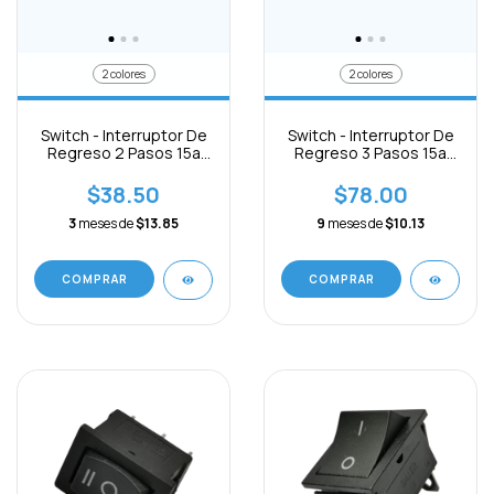
2 colores
2 colores
Switch - Interruptor De
Switch - Interruptor De
Regreso 2 Pasos 15a
Regreso 3 Pasos 15a
250vac 3pines
250vac 6pines
$38.50
$78.00
3
meses de
$13.85
9
meses de
$10.13
COMPRAR
COMPRAR