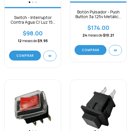
Botón Pulsador - Push
Button 3a 125v Metálico
Switch - Interruptor
Cabeza Domo
Contra Agua C/ Luz 15a
$174.00
3pines On - Off
$98.00
24
meses de
$10.21
12
meses de
$9.95
COMPRAR
COMPRAR