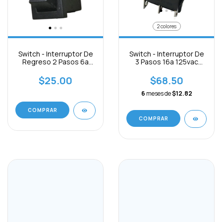
2 colores
Switch - Interruptor De
Switch - Interruptor De
Regreso 2 Pasos 6a
3 Pasos 16a 125vac
250vac 2pines
6pines On-off-on
$25.00
$68.50
6
meses de
$12.82
COMPRAR
COMPRAR