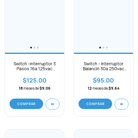
Switch -interruptor 3
Switch - Interruptor
Pasos 16a 125vac
Balancín 30a 250vac
6pines On-off-on 3pcs
6pines On - Off
$125.00
$95.00
18
meses de
$9.06
12
meses de
$9.64
COMPRAR
COMPRAR