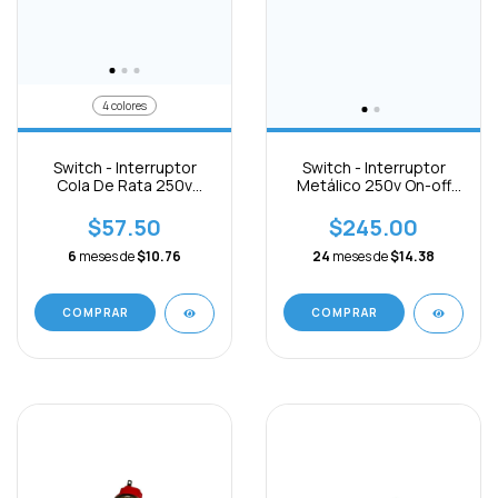
4 colores
Switch - Interruptor
Switch - Interruptor
Cola De Rata 250v
Metálico 250v On-off
3pines On-off C/ Luz
C/luz-12v
$57.50
$245.00
6
meses de
$10.76
24
meses de
$14.38
COMPRAR
COMPRAR