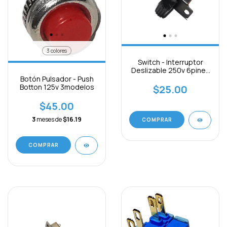
3 colores
Switch - Interruptor
Deslizable 250v 6pines
On-off
Botón Pulsador - Push
Botton 125v 3modelos
$25.00
$45.00
3
meses de
$16.19
COMPRAR
COMPRAR