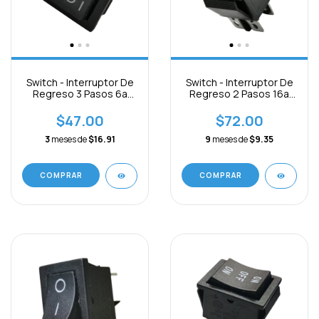
Switch - Interruptor De
Switch - Interruptor De
Regreso 3 Pasos 6a
Regreso 2 Pasos 16a
250vac 3pines
250vac 6pines
$47.00
$72.00
3
meses de
$16.91
9
meses de
$9.35
COMPRAR
COMPRAR