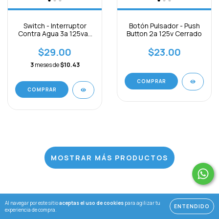
Switch - Interruptor
Botón Pulsador - Push
Contra Agua 3a 125vac
Button 2a 125v Cerrado
3pines On - Off
$29.00
$23.00
3
meses de
$10.43
COMPRAR
COMPRAR
MOSTRAR MÁS PRODUCTOS
Al navegar por este sitio
aceptas el uso de cookies
para agilizar tu
ENTENDIDO
experiencia de compra.