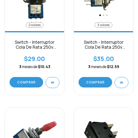
2 colores
3 colores
Switch - Interruptor
Switch - Interruptor
Cola De Rata 250v
Cola De Rata 250v
3pines On-off
6pines On-off
$29.00
$35.00
3
meses de
$10.43
3
meses de
$12.59
COMPRAR
COMPRAR