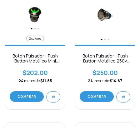
2 colores
Botón Pulsador - Push
Botón Pulsador - Push
Button Metálico Mini
Button Metálico 250v
250v C/luz-5-24v
C/luz-12-24v
$202.00
$250.00
24
meses de
$11.85
24
meses de
$14.67
COMPRAR
COMPRAR