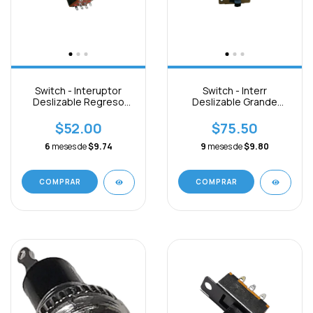
Switch - Interuptor
Switch - Interr
Deslizable Regreso
Deslizable Grande
6pin De Paquete 3pcs
6pines On-off-on Paq.
3pcs
$52.00
$75.50
6
meses de
$9.74
9
meses de
$9.80
COMPRAR
COMPRAR