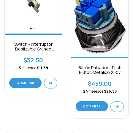
Switch - Interruptor
Deslizable Grande
6pines On-off-on
$32.50
Botón Pulsador - Push
3
meses de
$11.69
Button Metálico 250v
$459.00
COMPRAR
24
meses de
$26.93
COMPRAR