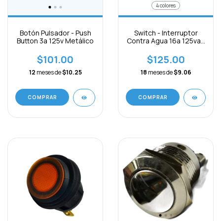
4 colores
Botón Pulsador - Push
Switch - Interruptor
Button 3a 125v Metálico
Contra Agua 16a 125vac
4pines On - Off
$101.00
$125.00
12
meses de
$10.25
18
meses de
$9.06
COMPRAR
COMPRAR