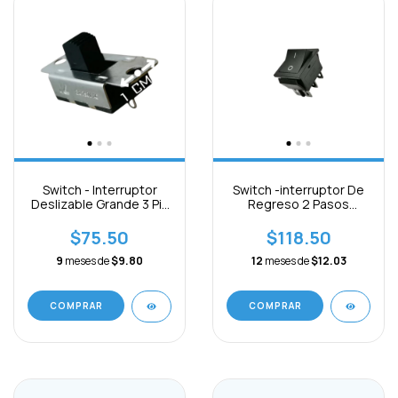
Switch - Interruptor
Switch -interruptor De
Deslizable Grande 3 Pin
Regreso 2 Pasos
Paquete 3pcs
16a250vac 6pines 3pcs
$75.50
$118.50
9
meses de
$9.80
12
meses de
$12.03
COMPRAR
COMPRAR