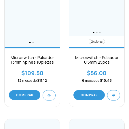
2 colores
Microswitch - Pulsador
Microswitch - Pulsador
13mm 4pines 10piezas
0.5mm 25pcs
$109.50
$56.00
12
meses de
$11.12
6
meses de
$10.48
COMPRAR