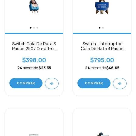
Switch Cola De Rata 3
Switch - Interruptor
Pasos 250v On-off-on
Cola De Rata 3 Pasos
Paq 10pcs
25a 6pin On-off-on
$398.00
$795.00
24
meses de
$23.35
24
meses de
$46.65
COMPRAR
COMPRAR