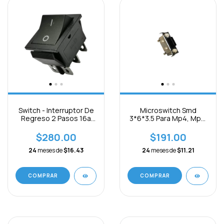
Switch - Interruptor De
Microswitch Smd
Regreso 2 Pasos 16a
3*6*3.5 Para Mp4, Mp3,
250vac Paquete 5pc
Tablet China 10pcs
$280.00
$191.00
24
meses de
$16.43
24
meses de
$11.21
COMPRAR
COMPRAR