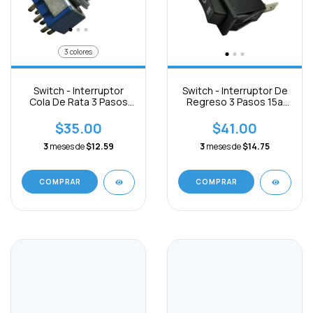
3 colores
Switch - Interruptor
Switch - Interruptor De
Cola De Rata 3 Pasos
Regreso 3 Pasos 15a
250v On-off-on
250vac 3pines
$35.00
$41.00
3
meses de
$12.59
3
meses de
$14.75
COMPRAR
COMPRAR