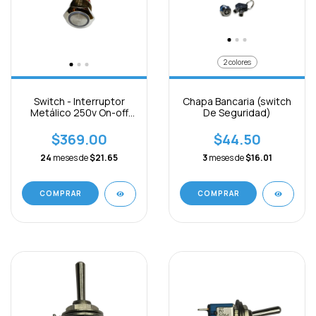
2 colores
Switch - Interruptor
Chapa Bancaria (switch
Metálico 250v On-off
De Seguridad)
C/luz-12-24v
$369.00
$44.50
24
meses de
$21.65
3
meses de
$16.01
COMPRAR
COMPRAR