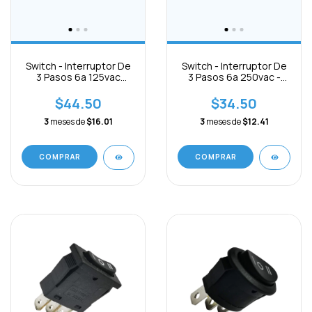
Switch - Interruptor De
Switch - Interruptor De
3 Pasos 6a 125vac
3 Pasos 6a 250vac -
6pines On-off-on
3pines On-off-on
$44.50
$34.50
3
meses de
$16.01
3
meses de
$12.41
COMPRAR
COMPRAR